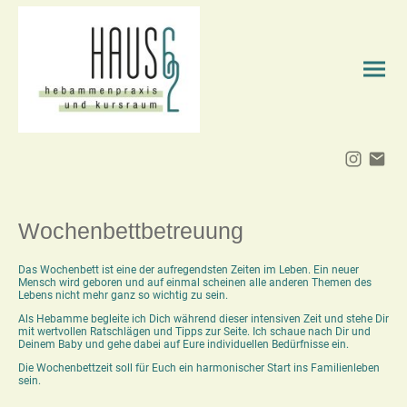
Wochenbettbetreuung
Das Wochenbett ist eine der aufregendsten Zeiten im Leben. Ein neuer
Mensch wird geboren und auf einmal scheinen alle anderen Themen des
Lebens nicht mehr ganz so wichtig zu sein.
Als Hebamme begleite ich Dich während dieser intensiven Zeit und stehe Dir
mit wertvollen Ratschlägen und Tipps zur Seite. Ich schaue nach Dir und
Deinem Baby und gehe dabei auf Eure individuellen Bedürfnisse ein.
Die Wochenbettzeit soll für Euch ein harmonischer Start ins Familienleben
sein.