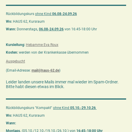
Rückbildungskurs
ohne
Kind
06.08-24.09.26
Wo:
HAUS 62, Kursraum
Wann:
Donnerstags
,
06.08-24.09.26
von 16:45-18:00 Uhr
Kursleitung:
Hebamme Eva Roux
Kosten:
werden von der Krankenkasse übernommen
Ausgebucht
(Email-Adresse:
mail@haus-62.de
)
Leider landen unsere Mails immer mal wieder im Spam-Ordner.
Bitte habt diesen etwas im Blick.
Rückbildungskurs "Kompakt"
ohne
Kind
05.10.-29.10.26
Wo:
HAUS 62, Kursraum
Wann:
Montags,
(05.10./12.10./19.10./26.10.) von
16:45-18:00 Uhr