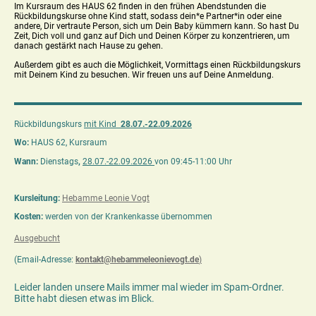
Im Kursraum des HAUS 62 finden in den frühen Abendstunden die
Rückbildungskurse ohne Kind statt, sodass dein*e Partner*in oder eine
andere, Dir vertraute Person, sich um Dein Baby kümmern kann. So hast Du
Zeit, Dich voll und ganz auf Dich und Deinen Körper zu konzentrieren, um
danach gestärkt nach Hause zu gehen.
Außerdem gibt es auch die Möglichkeit, Vormittags einen Rückbildungskurs
mit Deinem Kind zu besuchen. Wir freuen uns auf Deine Anmeldung.
Rückbildungskurs
mit Kind
28.07.-22.09.2026
Wo:
HAUS 62, Kursraum
Wann:
Dienstags
,
28.07.-22.09.2026
von 09:45-11:00 Uhr
Kursleitung:
Hebamme Leonie Vogt
Kosten:
werden von der Krankenkasse übernommen
Ausgebucht
(Email-Adresse:
kontakt@hebammeleonievogt.de
)
Leider landen unsere Mails immer mal wieder im Spam-Ordner.
Bitte habt diesen etwas im Blick.