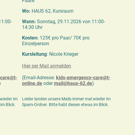
Paare
Wo:
HAUS 62, Kursraum
11:00-
Wann:
Sonntag, 29.11.2026 von 11:00-
14:30 Uhr
Kosten:
125€ pro Paar/ 70€ pro
Einzelperson
Kursleitung
: Nicole Krieger
Hier per Mail anmelden
care@t-
(Email-Adresse:
kids-emergency-care@t-
)
online.de
oder
mail@haus-62.de
)
 wieder im
Leider landen unsere Mails immer mal wieder im
im Blick.
Spam-Ordner. Bitte habt diesen etwas im Blick.