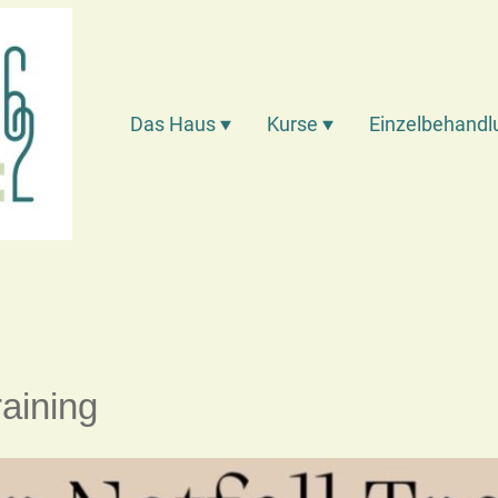
Das Haus
Kurse
Einzelbehand
raining